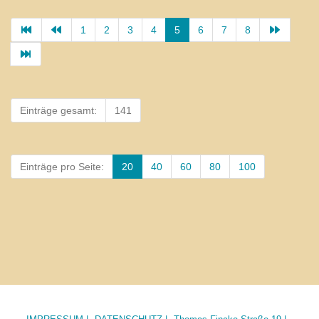
1
2
3
4
5
6
7
8
Einträge gesamt:
141
Einträge pro Seite:
20
40
60
80
100