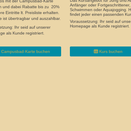
Das Kursangebot für Jung und Al
los mit der Campusbad-Karte
Anfänger oder Fortgeschrittener,
n und dabei Rabatte bis zu 20%
Schwimmen oder Aquajogging. H
e Eintritte lt. Preisliste erhalten.
findet jeder einen passenden Kur
e ist übertragbar und auszahlbar.
Voraussetzung: Ihr seid auf unse
Homepage als Kunde registriert.
tzung: Ihr seid auf unserer
 als Kunde registriert.
Campusbad-Karte buchen
Kurs buchen