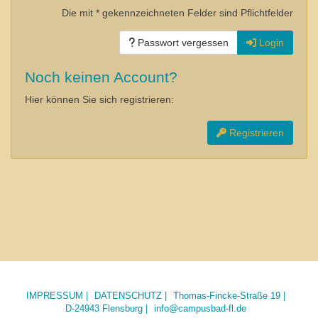
Die mit * gekennzeichneten Felder sind Pflichtfelder
Passwort vergessen
Login
Noch keinen Account?
Hier können Sie sich registrieren:
Registrieren
IMPRESSUM
DATENSCHUTZ
Thomas-Fincke-Straße 19
D-24943 Flensburg
info@campusbad-fl.de